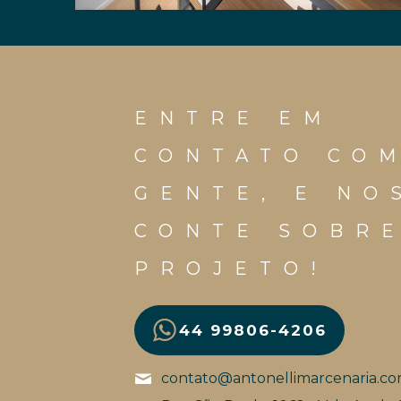
ENTRE EM
CONTATO CO
GENTE, E NO
CONTE SOBR
PROJETO!
44 99806-4206
contato@antonellimarcenaria.c