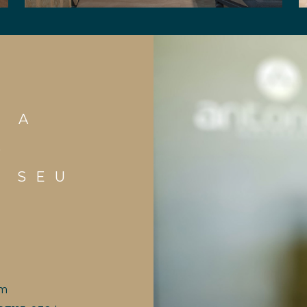
M A
S
E SEU
om